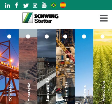
Saneamento
Agricultura
Óleo e Gás
Mineração
Concreto
Indústria