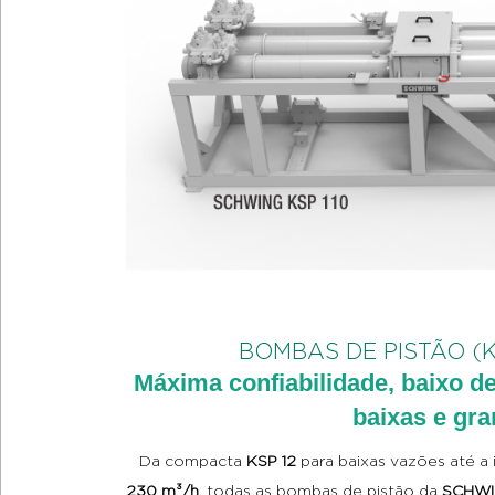
BOMBAS DE PISTÃO (
Máxima confiabilidade, baixo d
baixas e gr
Da compacta
KSP 12
para baixas vazões até a
230 m³/h
, todas as bombas de pistão da
SCHW