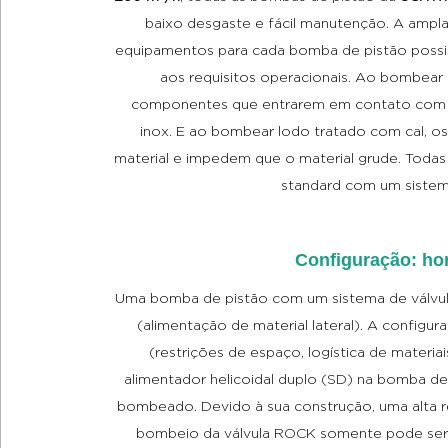
baixo desgaste e fácil manutenção. A ampl
equipamentos para cada bomba de pistão possib
aos requisitos operacionais. Ao bombear 
componentes que entrarem em contato com o
inox. E ao bombear lodo tratado com cal, o
material e impedem que o material grude. Tod
standard com um sistema
Configuração: hor
Uma bomba de pistão com um sistema de válvul
(alimentação de material lateral). A config
(restrições de espaço, logística de materiai
alimentador helicoidal duplo (SD) na bomba d
bombeado. Devido à sua construção, uma alta 
bombeio da válvula ROCK somente pode ser 