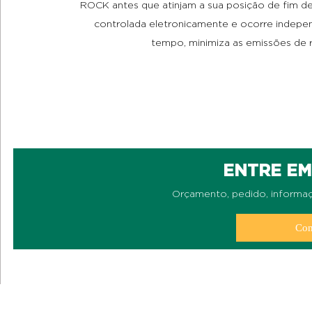
ROCK antes que atinjam a sua posição de fim d
controlada eletronicamente e ocorre inde
tempo, minimiza as emissões de 
ENTRE E
Orçamento, pedido, inform
Con