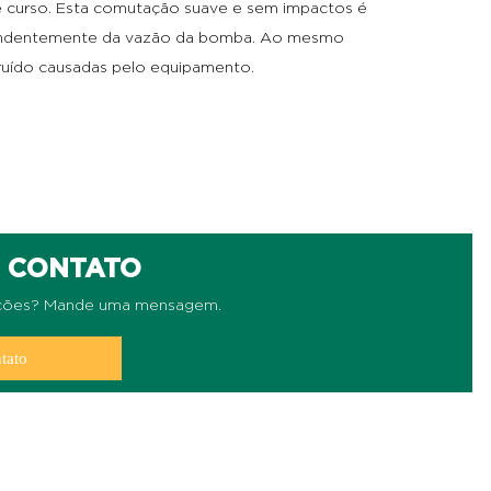
e curso. Esta comutação suave e sem impactos é
pendentemente da vazão da bomba. Ao mesmo
ruído causadas pelo equipamento.
M CONTATO
ações? Mande uma mensagem.
tato