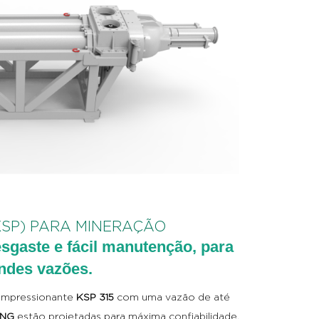
KSP) PARA MINERAÇÃO
esgaste e fácil manutenção, para
andes vazões.
 impressionante
KSP 315
com uma vazão de até
ING
estão projetadas para máxima confiabilidade,