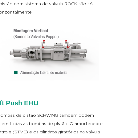
 pistão com sistema de válvula ROCK são só
orizontalmente.
oft Push EHU
 das bombas de pistão SCHWING também podem
HU em todas as bombas de pistão. O amortecedor
ntrole (STVE) e os cilindros giratórios na válvula