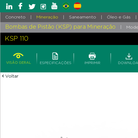
Concreto
|
Mineração
|
Saneamento
|
Óleo e Gás
|
Bombas de Pistão (KSP) para Mineração
|
Mode
KSP 110
VISÃO GERAL
ESPECIFICAÇÕES
IMPRIMIR
DOWNLO
Voltar